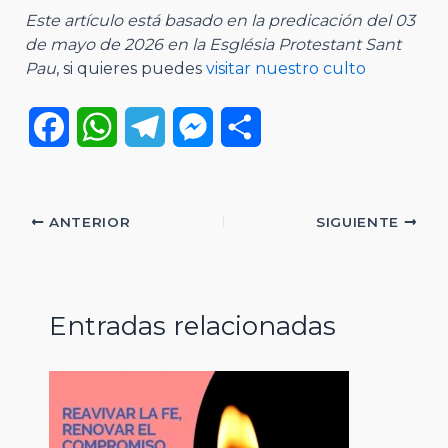
Este artículo está basado en la predicación del 03
de mayo de 2026 en la Església Protestant Sant
Pau
, si quieres puedes
visitar nuestro culto
F
W
T
M
C
a
h
e
e
o
c
a
l
s
m
ANTERIOR
SIGUIENTE
e
t
e
s
p
b
s
g
e
a
Entradas relacionadas
o
A
r
n
r
o
p
a
g
t
k
p
m
e
i
r
r