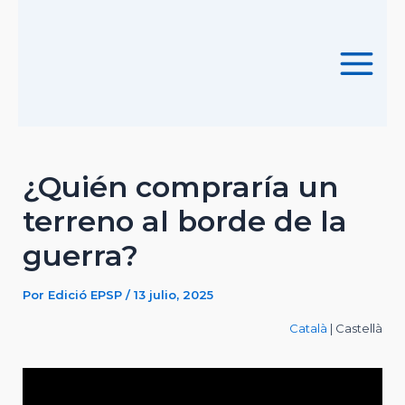
Ir
al
contenido
Main
Menu
¿Quién compraría un
terreno al borde de la
guerra?
Por
Edició EPSP
/
13 julio, 2025
Català
| Castellà