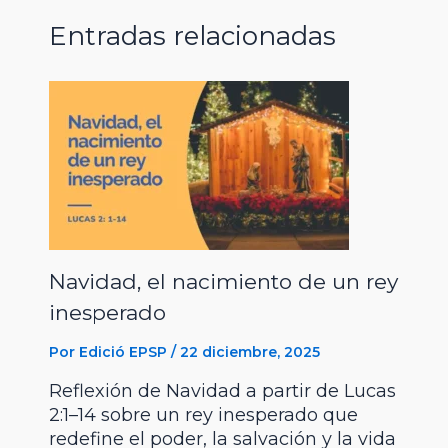
Entradas relacionadas
o
A
r
n
r
o
p
a
g
t
k
p
m
e
i
r
r
Navidad, el nacimiento de un rey
inesperado
Por
Edició EPSP
/
22 diciembre, 2025
Reflexión de Navidad a partir de Lucas
2:1–14 sobre un rey inesperado que
redefine el poder, la salvación y la vida