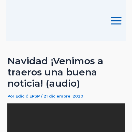
Ir
al
contenido
Main
Menu
Navidad ¡Venimos a
traeros una buena
noticia! (audio)
Por
Edició EPSP
/
21 diciembre, 2020