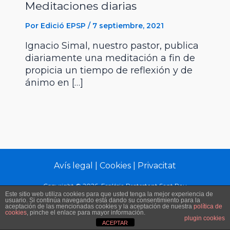
Meditaciones diarias
Por
Edició EPSP
/
7 septiembre, 2021
Ignacio Simal, nuestro pastor, publica
diariamente una meditación a fin de
propicia un tiempo de reflexión y de
ánimo en […]
Avís legal
|
Cookies
|
Privacitat
Copyright © 2026 Església Protestant Sant Pau
Este sitio web utiliza cookies para que usted tenga la mejor experiencia de
usuario. Si continúa navegando está dando su consentimiento para la
aceptación de las mencionadas cookies y la aceptación de nuestra
política de
cookies
, pinche el enlace para mayor información.
plugin cookies
ACEPTAR