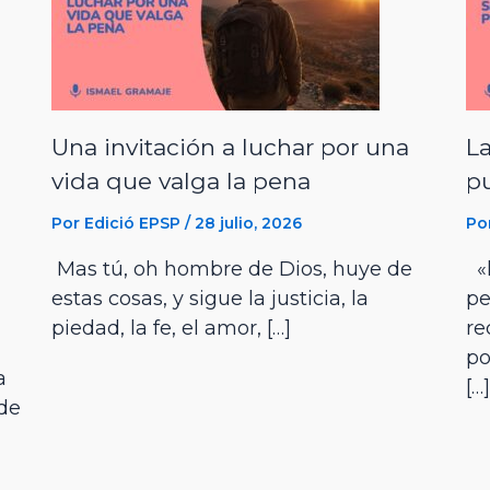
Una invitación a luchar por una
La
vida que valga la pena
p
Por
Edició EPSP
/
28 julio, 2026
Po
Mas tú, oh hombre de Dios, huye de
«h
estas cosas, y sigue la justicia, la
pe
piedad, la fe, el amor, […]
re
po
a
[…]
 de