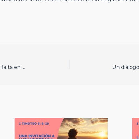
Las bodas de Caná. Cuando Jesús transforma la falta en abundancia