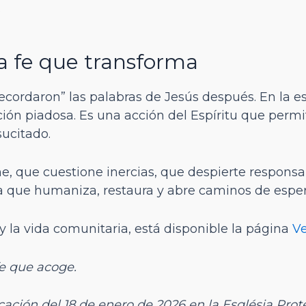
.
na fe que transforma
recordaron” las palabras de Jesús después. En la e
ción piadosa. Es una acción del Espíritu que permite 
sucitado.
ne, que cuestione inercias, que despierte responsa
a que humaniza, restaura y abre caminos de espe
y la vida comunitaria, está disponible la página
Ve
fe que acoge.
cación del 18 de enero de 2026 en la Església Prot