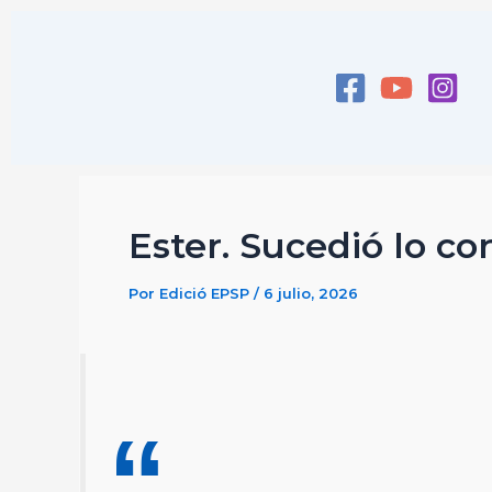
Ir
al
contenido
Ester. Sucedió lo co
Por
Edició EPSP
/
6 julio, 2026