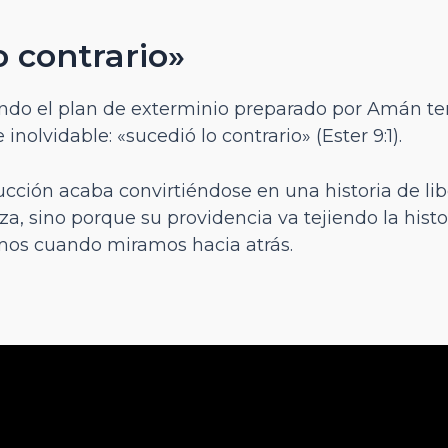
 contrario»
do el plan de exterminio preparado por Amán term
inolvidable: «sucedió lo contrario» (Ester 9:1).
ucción acaba convirtiéndose en una historia de li
za, sino porque su providencia va tejiendo la his
os cuando miramos hacia atrás.