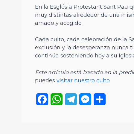
En la Església Protestant Sant Pau 
muy distintas alrededor de una mism
amado y acogido.
Cada culto, cada celebración de la 
exclusión y la desesperanza nunca t
continúa sosteniendo hoy a su Iglesi
Este artículo está basado en la predi
puedes
visitar nuestro culto
F
W
T
M
C
a
h
e
e
o
c
a
l
s
m