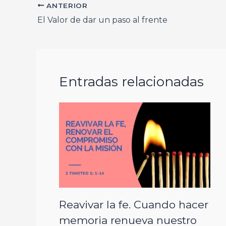
e
t
e
s
p
ANTERIOR
El Valor de dar un paso al frente
b
s
g
e
a
o
A
r
n
r
o
p
a
g
t
Entradas relacionadas
k
p
m
e
i
r
r
Reavivar la fe. Cuando hacer
memoria renueva nuestro