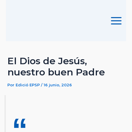
Ir
al
contenido
Main
Menu
El Dios de Jesús,
nuestro buen Padre
Por
Edició EPSP
/
16 junio, 2026