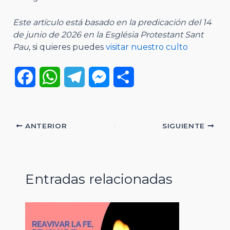
Este artículo está basado en la predicación del 14
de junio de 2026 en la Església Protestant Sant
Pau
, si quieres puedes
visitar nuestro culto
F
W
T
M
C
a
h
e
e
o
c
a
l
s
m
ANTERIOR
SIGUIENTE
e
t
e
s
p
b
s
g
e
a
Entradas relacionadas
o
A
r
n
r
o
p
a
g
t
k
p
m
e
i